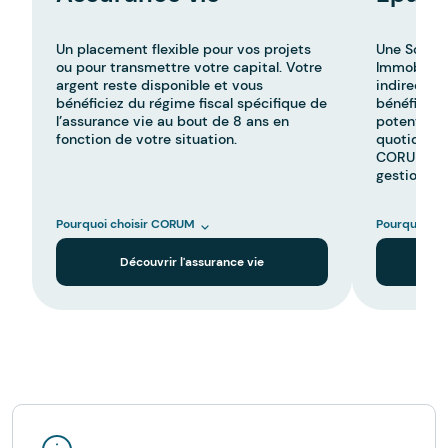
Un placement flexible pour vos projets
Une Sociét
ou pour transmettre votre capital. Votre
Immobilier
argent reste disponible et vous
indirectem
bénéficiez du régime fiscal spécifique de
bénéficier
l’assurance vie au bout de 8 ans en
potentiels,
fonction de votre situation.
quotidienn
CORUM en c
gestion.
Pourquoi choisir CORUM
Pourquoi ch
Découvrir l'assurance vie