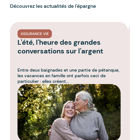
Découvrez les actualités de l'épargne
ASSURANCE VIE
L'été, l'heure des grandes
L
conversations sur l'argent
l
g
Entre deux baignades et une partie de pétanque,
C'
les vacances en famille ont parfois ceci de
l'
particulier : elles créent...
u