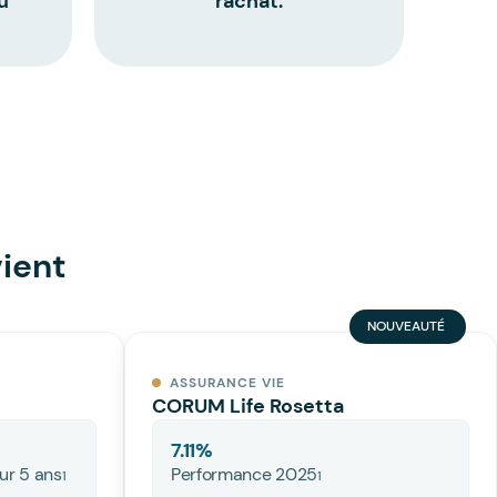
u
rachat.
vient
NOUVEAUTÉ
ASSURANCE VIE
CORUM Life Rosetta
7.11
%
ur 5 ans
Performance 2025