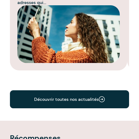
adresses qui...
re
Découvrir toutes nos actualités
Récompenses