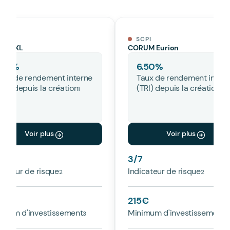
CPI
SCPI
UM XL
CORUM Eurion
.77
%
6.50
%
aux de rendement interne
Taux de rendement inter
TRI) depuis la création
(TRI) depuis la création
Voir plus
Voir plus
7
3
/7
icateur de risque
Indicateur de risque
5
€
215
€
imum d'investissement
Minimum d'investissement