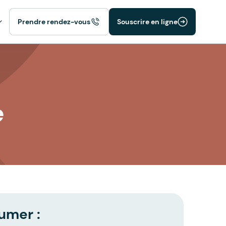
Prendre rendez-vous
Souscrire en ligne
e
umer :