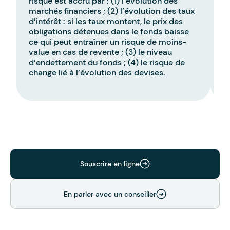
risque est accru par : (1) l’évolution des
p
marchés financiers ; (2) l’évolution des taux
d’
d’intérêt : si les taux montent, le prix des
l
obligations détenues dans le fonds baisse
t
ce qui peut entraîner un risque de moins-
value en cas de revente ; (3) le niveau
d’endettement du fonds ; (4) le risque de
change lié à l’évolution des devises.
Souscrire en ligne
En parler avec un conseiller