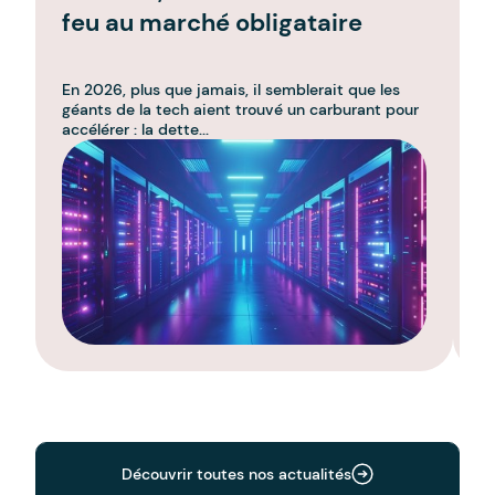
feu au marché obligataire
a
i
En 2026, plus que jamais, il semblerait que les
Da
géants de la tech aient trouvé un carburant pour
ré
accélérer : la dette...
se
Découvrir toutes nos actualités