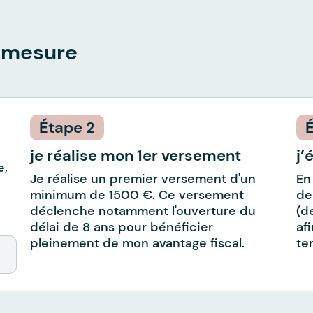
r mesure
2
je réalise mon 1er versement
j’
e,
Je réalise un premier versement d'un
En 
minimum de 1500 €. Ce versement
de
déclenche notamment l'ouverture du
(d
délai de 8 ans pour bénéficier
af
pleinement de mon avantage fiscal.
te