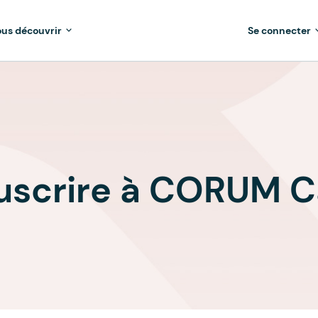
us découvrir
Se connecter
uscrire à CORUM C