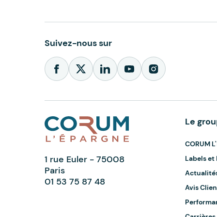
Suivez-nous sur
Le gro
CORUM L'
1 rue Euler - 75008
Labels e
Paris
Actualité
01 53 75 87 48
Avis Clien
Performa
Carrières