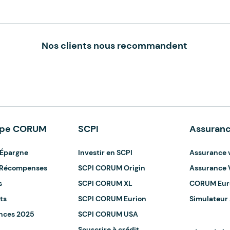
Nos clients nous recommandent
upe CORUM
SCPI
Assuranc
Épargne
Investir en SCPI
Assurance 
t Récompenses
SCPI CORUM Origin
Assurance 
s
SCPI CORUM XL
CORUM Eur
ts
SCPI CORUM Eurion
Simulateur
nces 2025
SCPI CORUM USA
Souscrire à crédit