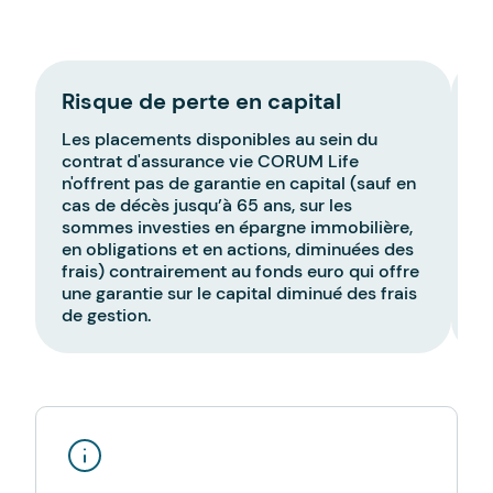
Risque de perte en capital
P
Les placements disponibles au sein du
L
contrat d'assurance vie CORUM Life
c
n'offrent pas de garantie en capital (sauf en
su
cas de décès jusqu’à 65 ans, sur les
b
sommes investies en épargne immobilière,
l
en obligations et en actions, diminuées des
i
frais) contrairement au fonds euro qui offre
une garantie sur le capital diminué des frais
de gestion.