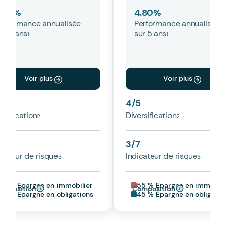
.86
%
4.80
%
erformance annualisée
Performance annualisée
ur 5 ans
sur 5 ans
Voir plus
Voir plus
5
4
/5
rsification
Diversification
7
3
/7
icateur de risque
Indicateur de risque
50 % Epargne en immobilier
55 % Epargne en immobili
omposition
Composition
50 % Epargne en obligations
45 % Épargne en obligatio