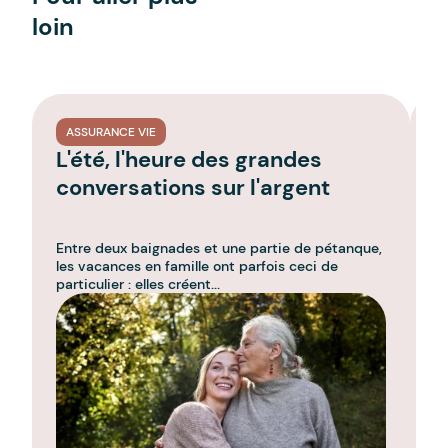
loin
ASSURANCE VIE
L'été, l'heure des grandes
L
conversations sur l'argent
l
g
Entre deux baignades et une partie de pétanque,
C'
les vacances en famille ont parfois ceci de
l'
particulier : elles créent...
u