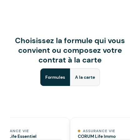
Choisissez la formule qui vous
convient ou composez votre
contrat à la carte
Formules
A la carte
SSURANCE VIE
ASSURANCE VIE
UM Life Essentiel
CORUM Life Immo