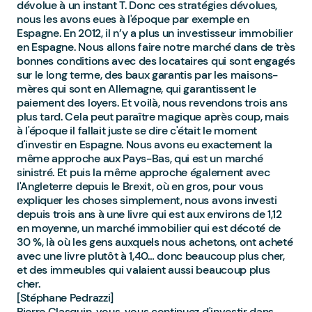
dévolue à un instant T. Donc ces stratégies dévolues,
nous les avons eues à l'époque par exemple en
Espagne. En 2012, il n’y a plus un investisseur immobilier
en Espagne. Nous allons faire notre marché dans de très
bonnes conditions avec des locataires qui sont engagés
sur le long terme, des baux garantis par les maisons-
mères qui sont en Allemagne, qui garantissent le
paiement des loyers. Et voilà, nous revendons trois ans
plus tard. Cela peut paraître magique après coup, mais
à l'époque il fallait juste se dire c'était le moment
d'investir en Espagne. Nous avons eu exactement la
même approche aux Pays-Bas, qui est un marché
sinistré. Et puis la même approche également avec
l'Angleterre depuis le Brexit, où en gros, pour vous
expliquer les choses simplement, nous avons investi
depuis trois ans à une livre qui est aux environs de 1,12
en moyenne, un marché immobilier qui est décoté de
30 %, là où les gens auxquels nous achetons, ont acheté
avec une livre plutôt à 1,40… donc beaucoup plus cher,
et des immeubles qui valaient aussi beaucoup plus
cher.
[Stéphane Pedrazzi]
Pierre Clasquin, vous, vous continuez d'investir dans