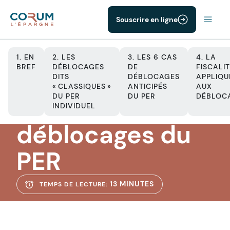
Souscrire en ligne
1. EN
2. LES
3. LES 6 CAS
4. LA
BREF
DÉBLOCAGES
DE
FISCALI
DITS
DÉBLOCAGES
APPLIQU
« CLASSIQUES »
ANTICIPÉS
AUX
PER
DU PER
DU PER
DÉBLOC
Comprendre les
INDIVIDUEL
déblocages du
PER
13 MINUTES
TEMPS DE LECTURE: