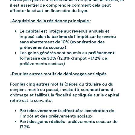
il est essentiel de comprendre comment cela peut
affecter la situation financière du foyer.
-Acquisition de la résidence principale :
Le
capital
est intégré aux revenus annuels et
imposé selon le
barème de l’impôt sur le revenu
sans abattement de 10% (exonération des
prélèvements sociaux)
Les
gains générés
sont soumis au
prélèvement
forfaitaire de 30%
(12.8% d’impôt +17.2% de
prélèvements sociaux)
-Pour les autres motifs de déblocages anticipés
Pour
les cinq autres motifs
(décès du titulaire ou du
conjoint marié ou pacsé, invalidité, surendettement,
chômage et faillite), la fiscalité appliquée sur le capital
retiré est la suivante :
Part des versements effectués
: exonération de
l’impôt et des prélèvements sociaux
Part des gains réalisés
: prélèvements sociaux de
17.2%