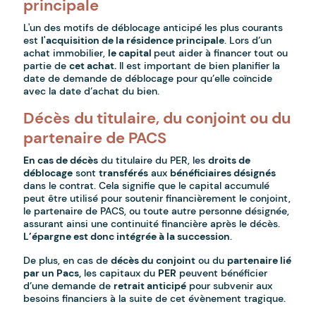
principale
L'un des motifs de déblocage anticipé les plus courants
est
l'acquisition de la résidence principale
. Lors d’un
achat immobilier,
le capital
peut aider à financer tout ou
partie de
cet achat.
Il est important de bien planifier la
date de demande de déblocage pour qu’elle coïncide
avec la date d’achat du bien.
Décès du titulaire, du conjoint ou du
partenaire de PACS
En cas de décès
du titulaire du PER, les
droits de
déblocage
sont
transférés
aux
bénéficiaires désignés
dans le contrat. Cela signifie que le capital accumulé
peut être utilisé pour soutenir financièrement le conjoint,
le partenaire de PACS, ou toute autre personne désignée,
assurant ainsi une continuité financière après le décès.
L’épargne est donc intégrée à la succession
.
De plus, en cas de
décès du conjoint
ou du
partenaire lié
par un Pacs,
les capitaux du
PER
peuvent bénéficier
d’une demande de
retrait anticipé
pour subvenir aux
besoins financiers à la suite de cet évènement tragique.