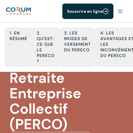
Souscrire en ligne
1. EN
2.
3. LES
4. LES
RÉSUMÉ
QU’EST-
MODES DE
AVANTAGES E
:
CE QUE
VERSEMENT
LES
LE
DU PERECO
INCONVÉNIEN
PER
PERECO
DU PERECO
Plan d'Epargne
?
Retraite
Entreprise
Collectif
(PERCO)