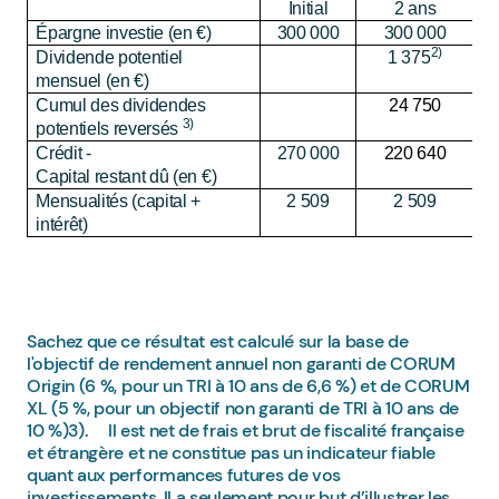
Initial
2 ans
Épargne investie (en €)
300 000
300 000
2)
Dividende potentiel
1 375
mensuel (en €)
Cumul des dividendes
24 750
3)
potentiels reversés
Crédit -
270 000
220 640
Capital restant dû (en €)
Mensualités (capital +
2 509
2 509
intérêt)
Sachez que ce résultat est calculé sur la base de
l'objectif de rendement annuel non garanti de CORUM
Origin (6 %, pour un TRI à 10 ans de 6,6 %) et de CORUM
XL (5 %, pour un objectif non garanti de TRI à 10 ans de
10 %)3). Il est net de frais et brut de fiscalité française
et étrangère et ne constitue pas un indicateur fiable
quant aux performances futures de vos
investissements. Il a seulement pour but d’illustrer les