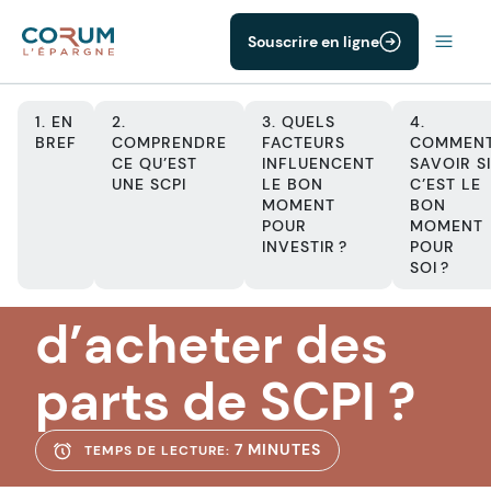
Souscrire en ligne
1. EN
2.
3. QUELS
4.
BREF
COMPRENDRE
FACTEURS
COMMEN
CE QU’EST
INFLUENCENT
SAVOIR SI
UNE SCPI
LE BON
C’EST LE
SCPI
MOMENT
BON
Est-ce le
POUR
MOMENT
INVESTIR ?
POUR
moment
SOI ?
d’acheter des
parts de SCPI ?
7 MINUTES
TEMPS DE LECTURE: