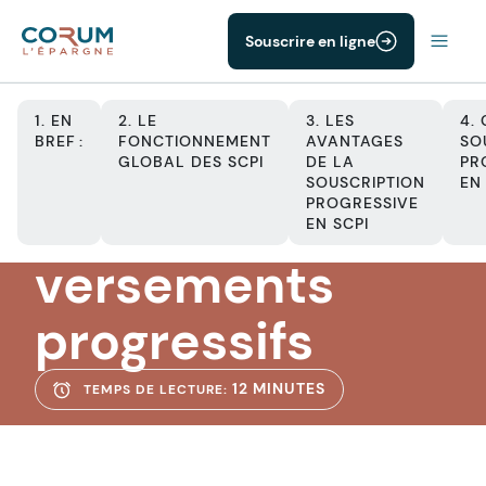
Souscrire en ligne
1. EN
2. LE
3. LES
4.
BREF :
FONCTIONNEMENT
AVANTAGES
SO
GLOBAL DES SCPI
DE LA
PR
SOUSCRIPTION
EN 
SCPI
PROGRESSIVE
SCPI : les
EN SCPI
versements
progressifs
12 MINUTES
TEMPS DE LECTURE: