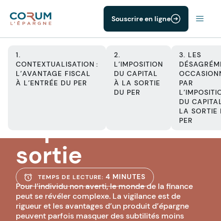
Souscrire en ligne
1.
2.
3. LES
CONTEXTUALISATION :
L’IMPOSITION
DÉSAGRÉM
L’AVANTAGE FISCAL
DU CAPITAL
OCCASION
À L’ENTRÉE DU PER
À LA SORTIE
PAR
PER
DU PER
L’IMPOSITI
L’imposition du
DU CAPITA
LA SORTIE
capital à la
PER
sortie
4 MINUTES
TEMPS DE LECTURE:
Pour l’individu non averti, le monde de la finance
peut se révéler complexe. La vigilance est de
rigueur et les avantages d’un produit d’épargne
peuvent parfois masquer des subtilités moins