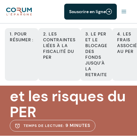
Souscrire en ligne
1. POUR
2. LES
3. LE PER
4. LES
RÉSUMER :
CONTRAINTES
ET LE
FRAIS
LIÉES À LA
BLOCAGE
ASSOCIÉ
FISCALITÉ DU
DES
AU PER
PER
PER
FONDS
Les
JUSQU’À
LA
inconvénients
RETRAITE
et les risques du
PER
9 MINUTES
TEMPS DE LECTURE: