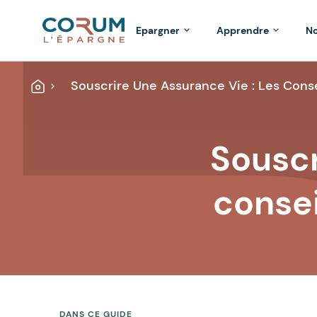
Epargner
Apprendre
No
Souscrire Une Assurance Vie : Les Cons
Accueil
Souscr
consei
DANS CE GUIDE