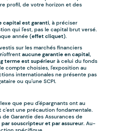
re profil, de votre horizon et des
e capital est garanti
, à préciser
tion qui l'est, pas le capital brut versé.
haque année (
effet cliquet
).
estis sur les marchés financiers
 n'offrent
aucune garantie en capital,
ng terme est supérieur
à celui du fonds
de compte choisies, l'exposition au
ctions internationales ne présente pas
ataire ou qu'une SCPI.
flexe que peu d'épargnants ont au
t c'est une précaution fondamentale.
nds de Garantie des Assurances de
par souscripteur et par assureur
. Au-
ection spécifique.