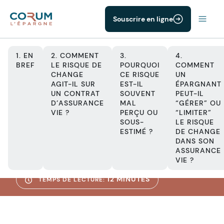
Souscrire en ligne
1. EN
2. COMMENT
3.
4.
BREF
LE RISQUE DE
POURQUOI
COMMENT
CHANGE
CE RISQUE
UN
AGIT-IL SUR
EST-IL
ÉPARGNANT
ASSURANCE VIE
UN CONTRAT
SOUVENT
PEUT-IL
Le risque de
D’ASSURANCE
MAL
“GÉRER” OU
VIE ?
PERÇU OU
“LIMITER”
change dans
SOUS-
LE RISQUE
ESTIMÉ ?
DE CHANGE
DANS SON
l'assurance vie
ASSURANCE
VIE ?
12 MINUTES
TEMPS DE LECTURE: