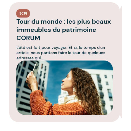
SCPI
Tour du monde : les plus beaux
P
immeubles du patrimoine
C
CORUM
a
L'été est fait pour voyager. Et si, le temps d'un
Le
article, nous partions faire le tour de quelques
im
adresses qui...
re