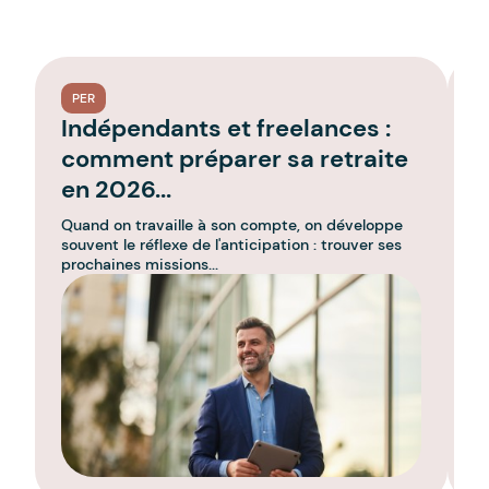
PER
Indépendants et freelances :
A
comment préparer sa retraite
p
en 2026...
Quand on travaille à son compte, on développe
La
souvent le réflexe de l'anticipation : trouver ses
of
prochaines missions...
d'