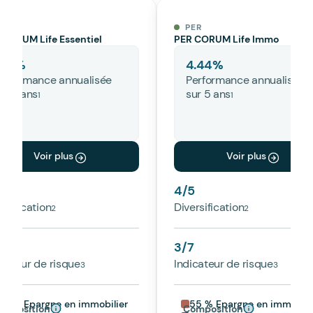
ER
PER
 CORUM Life Essentiel
PER CORUM Life Immo
.31
%
4.44
%
erformance annualisée
Performance annualisée
ur 5 ans
sur 5 ans
Voir plus
Voir plus
5
4
/5
rsification
Diversification
7
3
/7
icateur de risque
Indicateur de risque
50 % Epargne en immobilier
55 % Epargne en immobili
omposition
Composition