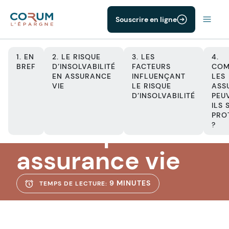
Souscrire en ligne
1. EN
2. LE RISQUE
3. LES
4.
BREF
D’INSOLVABILITÉ
FACTEURS
COM
EN ASSURANCE
INFLUENÇANT
LES
VIE
LE RISQUE
ASS
ASSURANCE VIE
D’INSOLVABILITÉ
PEU
Le risque
ILS 
PRO
d’entreprise en
?
assurance vie
9 MINUTES
TEMPS DE LECTURE: