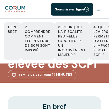
Souscrire en ligne
1. EN
2.
3. POURQUOI
4. QUEL
BREF
COMPRENDRE
LA FISCALITÉ
LEVIERS
COMMENT
PEUT-ELLE
PERMET
LES REVENUS
CONSTITUER
D’ATTÉ
SCPI
DE SCPI SONT
UN
L’IMPAC
La fiscalité
IMPOSÉS
INCONVÉNIENT
FISCAL 
MAJEUR ?
SCPI ?
élevée des SCPI
11 MINUTES
TEMPS DE LECTURE:
En bref