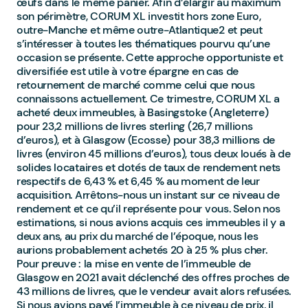
œufs dans le même panier. Afin d’élargir au maximum
son périmètre, CORUM XL investit hors zone Euro,
outre-Manche et même outre-Atlantique2 et peut
s’intéresser à toutes les thématiques pourvu qu’une
occasion se présente. Cette approche opportuniste et
diversifiée est utile à votre épargne en cas de
retournement de marché comme celui que nous
connaissons actuellement. Ce trimestre, CORUM XL a
acheté deux immeubles, à Basingstoke (Angleterre)
pour 23,2 millions de livres sterling (26,7 millions
d’euros), et à Glasgow (Ecosse) pour 38,3 millions de
livres (environ 45 millions d’euros), tous deux loués à de
solides locataires et dotés de taux de rendement nets
respectifs de 6,43 % et 6,45 % au moment de leur
acquisition. Arrêtons-nous un instant sur ce niveau de
rendement et ce qu’il représente pour vous. Selon nos
estimations, si nous avions acquis ces immeubles il y a
deux ans, au prix du marché de l’époque, nous les
aurions probablement achetés 20 à 25 % plus cher.
Pour preuve : la mise en vente de l’immeuble de
Glasgow en 2021 avait déclenché des offres proches de
43 millions de livres, que le vendeur avait alors refusées.
Si nous avions payé l’immeuble à ce niveau de prix, il