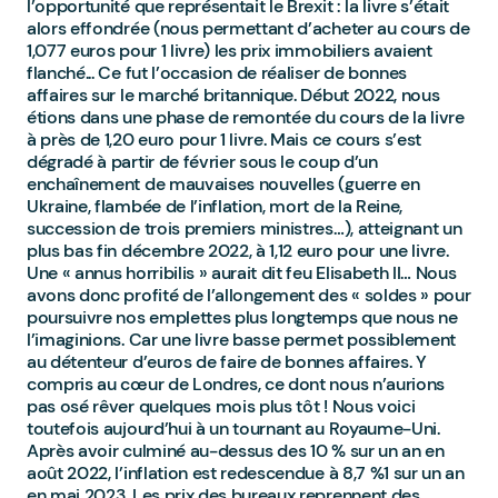
l’opportunité que représentait le Brexit : la livre s’était
alors effondrée (nous permettant d’acheter au cours de
1,077 euros pour 1 livre) les prix immobiliers avaient
flanché... Ce fut l’occasion de réaliser de bonnes
affaires sur le marché britannique. Début 2022, nous
étions dans une phase de remontée du cours de la livre
à près de 1,20 euro pour 1 livre. Mais ce cours s’est
dégradé à partir de février sous le coup d’un
enchaînement de mauvaises nouvelles (guerre en
Ukraine, flambée de l’inflation, mort de la Reine,
succession de trois premiers ministres…), atteignant un
plus bas fin décembre 2022, à 1,12 euro pour une livre.
Une « annus horribilis » aurait dit feu Elisabeth II… Nous
avons donc profité de l’allongement des « soldes » pour
poursuivre nos emplettes plus longtemps que nous ne
l’imaginions. Car une livre basse permet possiblement
au détenteur d’euros de faire de bonnes affaires. Y
compris au cœur de Londres, ce dont nous n’aurions
pas osé rêver quelques mois plus tôt ! Nous voici
toutefois aujourd’hui à un tournant au Royaume-Uni.
Après avoir culminé au-dessus des 10 % sur un an en
août 2022, l’inflation est redescendue à 8,7 %1 sur un an
en mai 2023. Les prix des bureaux reprennent des