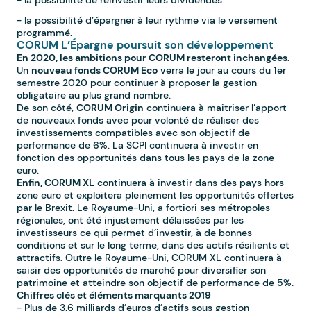
- la possibilité de réinvestir leurs dividendes
- la possibilité d’épargner à leur rythme via le versement
programmé.
CORUM L’Épargne poursuit son développement
En 2020, les ambitions pour CORUM resteront inchangées.
Un
nouveau fonds CORUM Eco
verra le jour au cours du 1er
semestre 2020 pour continuer à proposer la gestion
obligataire au plus grand nombre.
De son côté,
CORUM Origin
continuera à maitriser l’apport
de nouveaux fonds avec pour volonté de réaliser des
investissements compatibles avec son objectif de
performance de 6%. La SCPI continuera à investir en
fonction des opportunités dans tous les pays de la zone
euro.
Enfin, CORUM XL
continuera à investir dans des pays hors
zone euro et exploitera pleinement les opportunités offertes
par le Brexit. Le Royaume-Uni, a fortiori ses métropoles
régionales, ont été injustement délaissées par les
investisseurs ce qui permet d’investir, à de bonnes
conditions et sur le long terme, dans des actifs résilients et
attractifs. Outre le Royaume-Uni, CORUM XL continuera à
saisir des opportunités de marché pour diversifier son
patrimoine et atteindre son objectif de performance de 5%.
Chiffres clés et éléments marquants 2019
- Plus de 3,6 milliards d’euros d’actifs sous gestion