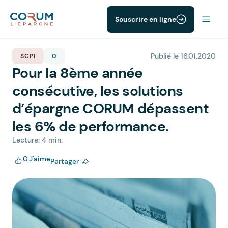
Souscrire en ligne
Publié le 16.01.2020
SCPI
0
Pour la 8ème année
consécutive, les solutions
d’épargne CORUM dépassent
les 6% de performance.
Lecture: 4 min.
0
J'aime
Partager