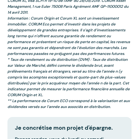
CORUM XL, visa SCPI n°19-10 de l'AMF du 28/05/2019. CORUM Asset
Management, 1 rue Euler 75008 Paris Agrément AMF GP-11000012 du
14 avril 2011.
Information : Corum Origin et Corum XL sont un investissement
immobilier. CORUM Eco permet d’investir dans les projets de
développement de grandes entreprises. Il s’agit d’investissements
long terme qui n’offrent aucune garantie de rendement ou
performance et présentent un risque de perte en capital, les revenus
ne sont pas garantis et dépendront de l’évolution des marchés. Les
performances passées ne préjugent pas des perfrmances futures.
* Taux de rendement ou de distribution (DVM) : Taux de distribution
sur Valeur de Marché, défini comme le dividende brut, avant
prélèvements français et étrangers, versé au titre de l’année n (y
compris les acomptes exceptionnels et quote-part de plus-values
distribuées) par le prix acquéreur moyen de l’année n de la part. Cet
indicateur permet de mesurer la performance financière annuelle de
CORUM Origin et XL.
** La performance de Corum ECO correspond à la valorisation et aux
dividendes versés sur l’année aux associés en distribution.
Je concrétise mon projet d'épargne.