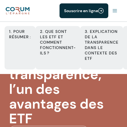
Souscrire en ligne
1. POUR
2. QUE SONT
3. EXPLICATION
RÉSUMER :
LES ETF ET
DE LA
COMMENT
TRANSPARENCE
FONCTIONNENT-
DANS LE
ETF
ILS ?
CONTEXTE DES
La
ETF
transparence,
l’un des
avantages des
ETF