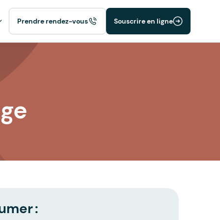
Prendre rendez-vous
Souscrire en ligne
nge
umer :