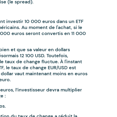
ise (le spread).
ant investir 10 000 euros dans un ETF
éricains. Au moment de l'achat, si le
 000 euros seront convertis en 11 000
en et que sa valeur en dollars
sormais 12 100 USD. Toutefois,
 taux de change fluctue. À l'instant
TF, le taux de change EUR/USD est
e dollar vaut maintenant moins en euros
euro.
uros, l’investisseur devra multiplier
e :
os.
tion du taux de change a réduit la