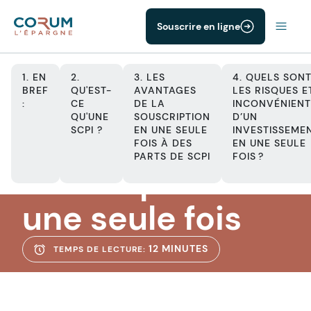
Souscrire en ligne
1. EN
2.
3. LES
4. QUELS SON
BREF
QU'EST-
AVANTAGES
LES RISQUES E
:
CE
DE LA
INCONVÉNIENT
QU'UNE
SOUSCRIPTION
D’UN
SCPI
SCPI ?
EN UNE SEULE
INVESTISSEME
SCPI - La
FOIS À DES
EN UNE SEULE
PARTS DE SCPI
FOIS ?
souscription en
une seule fois
12 MINUTES
TEMPS DE LECTURE: