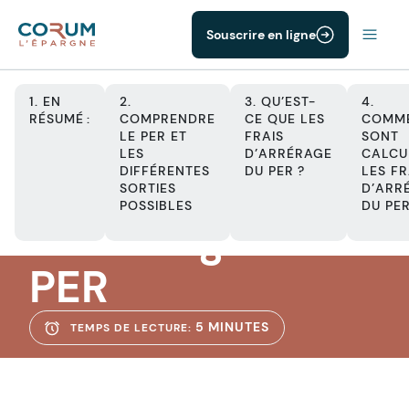
Souscrire en ligne
1. EN
2.
3. QU’EST-
4.
RÉSUMÉ :
COMPRENDRE
CE QUE LES
COMM
LE PER ET
FRAIS
SONT
LES
D’ARRÉRAGE
CALCU
PER
DIFFÉRENTES
DU PER ?
LES FR
Les frais
SORTIES
D’ARR
POSSIBLES
DU PER
d’arrérage du
PER
5 MINUTES
TEMPS DE LECTURE: