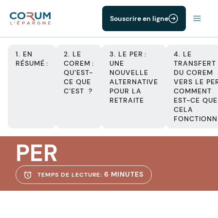
Souscrire en ligne
1. EN
2. LE
3. LE PER :
4. LE
RÉSUMÉ :
COREM :
UNE
TRANSFERT
QU’EST-
NOUVELLE
DU COREM
CE QUE
ALTERNATIVE
VERS LE PER
PER
C’EST ?
POUR LA
COMMENT
Le transfert du
RETRAITE
EST-CE QUE
CELA
COREM vers le
FONCTIONN
PER
6 MINUTES
TEMPS DE LECTURE: