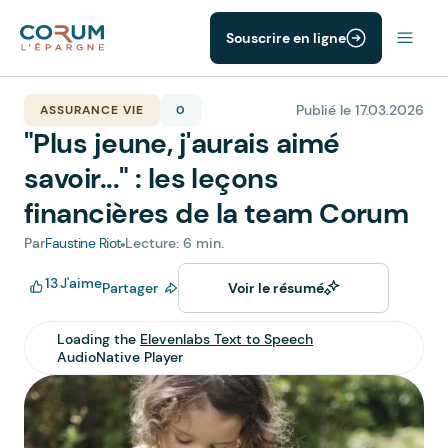
Souscrire en ligne
Publié le 17.03.2026
ASSURANCE VIE
0
"Plus jeune, j'aurais aimé
savoir..." : les leçons
financières de la team Corum
Par
Faustine Riot
Lecture: 6 min.
13
J'aime
Partager
Voir le résumé
Loading the
Elevenlabs Text to Speech
AudioNative Player