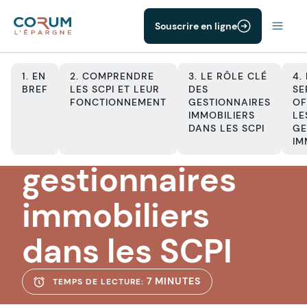
Souscrire en ligne
1. EN
2. COMPRENDRE
3. LE RÔLE CLÉ
4.
BREF
LES SCPI ET LEUR
DES
SE
FONCTIONNEMENT
GESTIONNAIRES
OF
IMMOBILIERS
LE
SCPI
DANS LES SCPI
GE
Les
IM
gestionnaires
immobiliers
dans les SCPI
7 MINUTES
TEMPS DE LECTURE: