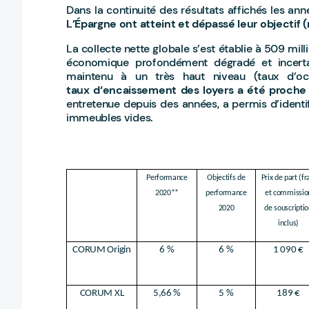
Dans la continuité des résultats affichés les an
L’Épargne ont atteint et dépassé leur objectif 
La collecte nette globale s’est établie à 509 mill
économique profondément dégradé et incertai
maintenu à un très haut niveau (taux d’oc
taux d‘encaissement des loyers a été proche
entretenue depuis des années, a permis d’identifi
immeubles vides.
Performance
Objectifs de
Prix de part (fr
2020**
performance
et commissio
2020
de souscriptio
inclus)
CORUM Origin
6 %
6 %
1 090 €
CORUM XL
5,66 %
5 %
189 €