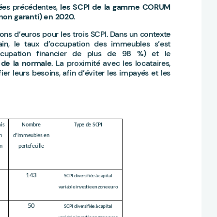
nées précédentes,
les SCPI de la gamme CORUM
(non garanti) en 2020
.
ions d’euros pour les trois SCPI. Dans un contexte
n, le taux d’occupation des immeubles s’est
cupation financier de plus de 98 %) et le
 de la normale
. La proximité avec les locataires,
er leurs besoins, afin d’éviter les impayés et les
ais
Nombre
Type de SCPI
n
d’immeubles en
n
portefeuille
143
SCPI diversifiée à capital
variable investie en zone euro
50
SCPI diversifiée à capital