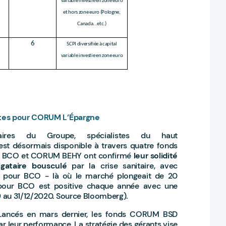
variable investie en zone euro
et hors zone euro (Pologne,
Canada...etc.)
6
SCPI diversifiée à capital
variable investie en zone euro
antes pour CORUM L’Épargne
taires du Groupe, spécialistes du haut
st désormais disponible à travers quatre fonds
0, BCO et CORUM BEHY ont confirmé
leur solidité
igataire bousculé
par la crise sanitaire, avec
 pour BCO - là où le marché plongeait de 20
 pour BCO est positive chaque année avec une
 au 31/12/2020. Source Bloomberg).
Lancés en mars dernier, les fonds CORUM BSD
 leur performance. La stratégie des gérants vise