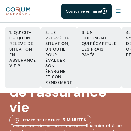
Souscrire en ligne
1. QU’EST-
2. LE
3. UN
4.
CE QU’UN
RELEVÉ DE
DOCUMENT
S
RELEVÉ DE
SITUATION,
QUI RÉCAPITULE
D
SITUATION
UN OUTIL
LES FRAIS
O
ASSURANCE VIE
EN
POUR
PAYÉS
E
Le relevé de
ASSURANCE
ÉVALUER
VIE ?
SON
situation annuel
ÉPARGNE
ET SON
RENDEMENT
de l'assurance
vie
5 MINUTES
TEMPS DE LECTURE:
L’assurance vie est un placement financier et à ce