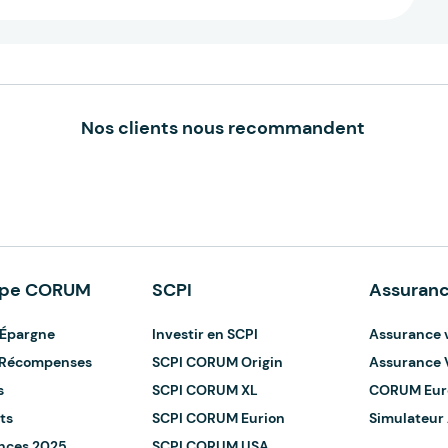
Nos clients nous recommandent
upe CORUM
SCPI
Assuranc
Épargne
Investir en SCPI
Assurance 
t Récompenses
SCPI CORUM Origin
Assurance 
s
SCPI CORUM XL
CORUM Eur
ts
SCPI CORUM Eurion
Simulateur
nces 2025
SCPI CORUM USA