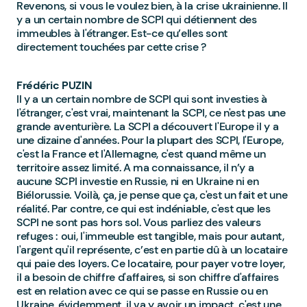
Revenons, si vous le voulez bien, à la crise ukrainienne. Il
y a un certain nombre de SCPI qui détiennent des
immeubles à l'étranger. Est-ce qu’elles sont
directement touchées par cette crise ?
Frédéric PUZIN
Il y a un certain nombre de SCPI qui sont investies à
l'étranger, c'est vrai, maintenant la SCPI, ce n'est pas une
grande aventurière. La SCPI a découvert l'Europe il y a
une dizaine d'années. Pour la plupart des SCPI, l'Europe,
c'est la France et l'Allemagne, c'est quand même un
territoire assez limité. A ma connaissance, il n’y a
aucune SCPI investie en Russie, ni en Ukraine ni en
Biélorussie. Voilà, ça, je pense que ça, c'est un fait et une
réalité. Par contre, ce qui est indéniable, c'est que les
SCPI ne sont pas hors sol. Vous parliez des valeurs
refuges : oui, l'immeuble est tangible, mais pour autant,
l'argent qu'il représente, c’est en partie dû à un locataire
qui paie des loyers. Ce locataire, pour payer votre loyer,
il a besoin de chiffre d'affaires, si son chiffre d'affaires
est en relation avec ce qui se passe en Russie ou en
Ukraine, évidemment, il va y avoir un impact, c'est une