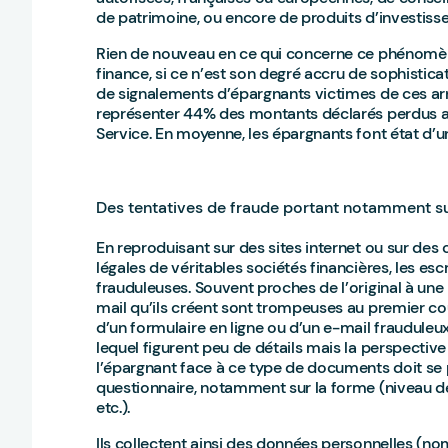
de patrimoine, ou encore de produits d’investis
Rien de nouveau en ce qui concerne ce phénomène
finance, si ce n’est son degré accru de sophisti
de signalements d’épargnants victimes de ces arn
représenter 44% des montants déclarés perdus a
Service. En moyenne, les épargnants font état d’
Des tentatives de fraude portant notamment su
En reproduisant sur des sites internet ou sur des c
légales de véritables sociétés financières, les esc
frauduleuses. Souvent proches de l’original à une 
mail qu’ils créent sont trompeuses au premier cou
d’un formulaire en ligne ou d’un e-mail fraudule
lequel figurent peu de détails mais la perspective
l’épargnant face à ce type de documents doit se 
questionnaire, notamment sur la forme (niveau de
etc.).
Ils collectent ainsi des données personnelles (no