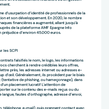
sement.
 d’usurpation d’identité de professionnels de la
cation et son développement. En 2020, le nombre
aques financières a augmenté, allant jusqu’à
uprès de la plateforme AMF Epargne Info
un préjudice d’environ 45.000 euros.
r les SCPI
ontrats falsifiés le nom, le logo, les informations
rocs cherchent à rendre crédibles leurs offres,
lettre près, les adresses internet ou adresses e-
p d’œil. Généralement, ils procèdent par le biais
ux (tentative de phishing, ou hameçonnage), dans
 d’un placement lucratif L'attention de
porter sur le contenu des e-mails reçus ou du
 langue, fautes d’orthographe, adresse d’envoi,
m, téléphone, e-mail), puis prennent contact avec