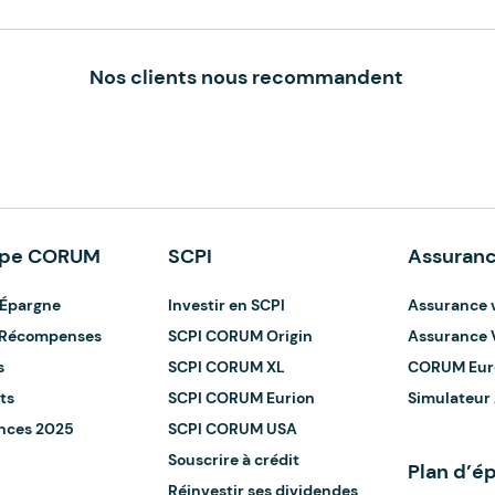
Nos clients nous recommandent
upe CORUM
SCPI
Assuranc
Épargne
Investir en SCPI
Assurance 
t Récompenses
SCPI CORUM Origin
Assurance 
s
SCPI CORUM XL
CORUM Eur
ts
SCPI CORUM Eurion
Simulateur
nces 2025
SCPI CORUM USA
Souscrire à crédit
Plan d’ép
Réinvestir ses dividendes