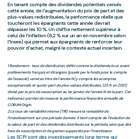
En tenant compte des dividendes potentiels versés
cette année, de l’augmentation du prix de part et des
plus-values redistribuées, la performance réelle que
toucheront les épargnants cette année devrait
dépasser les 10 %. Un chiffre nettement supérieur à
celui de l’inflation (6,2 % sur un an en novembre selon
l’Insee) qui permet aux épargnants de renforcer leur
pouvoir d’achat, malgré le contexte actuel incertain.
1 Rendement : taux de distribution, défini comme le dividende brut, avant
prélèvements français et étrangers (payés par le fonds pour le compte
de l’associé), versé au titre de l’année N (y compris les acomptes
exceptionnels et quote-part de plus-values distribuées, 1,25 % en 2021)
divisé par le prix de souscription au 1er janvier de l’année N de la part. Cet
indicateur permet de mesurer la performance financière annuelle de
CORUM Origin.
2 Le taux de rentabilité interne (TRI) mesure la rentabilité de
l’investissement sur une période donnée. Il tient compte de l’évolution de
la valeur de part et des dividendes distribués sur la période, ainsi que des
frais de souscription et de gestion supportés par l’investisseur.
Les SCPI sont des investissements long terme qui