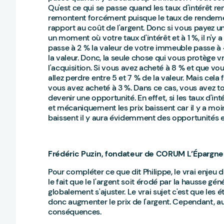
Qu'est ce qui se passe quand les taux d'intérêt 
remontent forcément puisque le taux de rendemen
rapport au coût de l'argent. Donc si vous payez u
un moment où votre taux d'intérêt et à 1 %, il n'y 
passe à 2 % la valeur de votre immeuble passe à 
la valeur. Donc, la seule chose qui vous protège vra
l'acquisition. Si vous avez acheté à 8 % et que vo
allez perdre entre 5 et 7 % de la valeur. Mais c
vous avez acheté à 3 %. Dans ce cas, vous avez tot
devenir une opportunité. En effet, si les taux d'
et mécaniquement les prix baissent car il y a moin
baissent il y aura évidemment des opportunités et
Frédéric Puzin, fondateur de CORUM L’Épargne 
Pour compléter ce que dit Philippe, le vrai enjeu de
le fait que le l'argent soit érodé par la hausse gén
globalement s'ajuster. Le vrai sujet c'est que les é
donc augmenter le prix de l'argent. Cependant, au
conséquences.