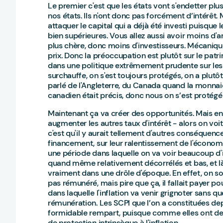
Le premier c'est que les états vont s'endetter plu
nos états. Ils n'ont donc pas forcément d’intérêt. 
attaquer le capital qui a déjà été investi puisqu
bien supérieures. Vous allez aussi avoir moins d'ar
plus chère, donc moins d'investisseurs. Mécanique
prix. Donc la préoccupation est plutôt sur le patri
dans une politique extrêmement prudente sur les 
surchauffe, on s'est toujours protégés, on a plutôt
parlé de l'Angleterre, du Canada quand la monnaie
canadien était précis, donc nous on s’est proté
Maintenant ça va créer des opportunités. Mais en dé
augmenter les autres taux d'intérêt - alors on vo
c'est qu'il y aurait tellement d'autres conséquenc
financement, sur leur ralentissement de l'économi
une période dans laquelle on va voir beaucoup d'in
quand même relativement décorrélés et bas, et là 
vraiment dans une drôle d'époque. En effet, on sor
pas rémunéré, mais pire que ça, il fallait payer 
dans laquelle l'inflation va venir grignoter sans 
rémunération. Les SCPI que l’on a constituées dep
formidable rempart, puisque comme elles ont des
de protection intrinsèque à l'inflation.