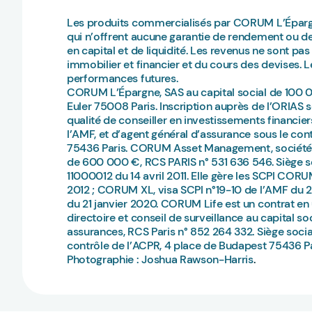
Les produits commercialisés par CORUM L’Épargn
qui n’offrent aucune garantie de rendement ou d
en capital et de liquidité. Les revenus ne sont p
immobilier et financier et du cours des devises.
performances futures.
CORUM L’Épargne, SAS au capital social de 100 00
Euler 75008 Paris. Inscription auprès de l’ORIAS
qualité de conseiller en investissements financi
l’AMF, et d’agent général d’assurance sous le co
75436 Paris. CORUM Asset Management, société de
de 600 000 €, RCS PARIS n° 531 636 546. Siège s
11000012 du 14 avril 2011. Elle gère les SCPI CORUM
2012 ; CORUM XL, visa SCPI n°19-10 de l’AMF du 
du 21 janvier 2020. CORUM Life est un contrat e
directoire et conseil de surveillance au capital 
assurances, RCS Paris n° 852 264 332. Siège socia
contrôle de l’ACPR, 4 place de Budapest 75436 P
Photographie : Joshua Rawson-Harris
.