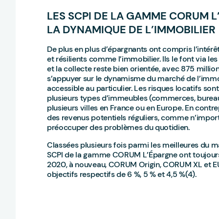
LES SCPI DE LA GAMME CORUM L
LA DYNAMIQUE DE L’IMMOBILIER
De plus en plus d’épargnants ont compris l’intérêt 
et résilients comme l’immobilier. Ils le font via le
et la collecte reste bien orientée, avec 875 mill
s’appuyer sur le dynamisme du marché de l’immobi
accessible au particulier. Les risques locatifs sont
plusieurs types d’immeubles (commerces, bureaux
plusieurs villes en France ou en Europe. En contrep
des revenus potentiels réguliers, comme n’importe
préoccuper des problèmes du quotidien.
Classées plusieurs fois parmi les meilleures du ma
SCPI de la gamme CORUM L’Épargne ont toujours a
2020, à nouveau, CORUM Origin, CORUM XL et EU
objectifs respectifs de 6 %, 5 % et 4,5 %(4).