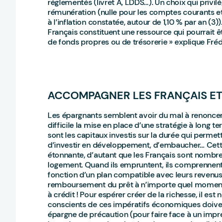
réglementés (livret A, LDDS…). Un choix qui privilégi
rémunération (nulle pour les comptes courants et d
à l’inflation constatée, autour de 1,10 % par an (3)
Français constituent une ressource qui pourrait ê
de fonds propres ou de trésorerie » explique Fré
ACCOMPAGNER LES FRANÇAIS ET 
Les épargnants semblent avoir du mal à renoncer à
difficile la mise en place d’une stratégie à long t
sont les capitaux investis sur la durée qui permett
d’investir en développement, d’embaucher… Cette 
étonnante, d’autant que les Français sont nombreu
logement. Quand ils empruntent, ils comprennent
fonction d’un plan compatible avec leurs revenus
remboursement du prêt à n’importe quel moment, i
à crédit ! Pour espérer créer de la richesse, il es
conscients de ces impératifs économiques doivent
épargne de précaution (pour faire face à un impré