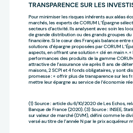
TRANSPARENCE SUR LES INVESTI
Pour minimiser les risques inhérents aux aléas é
marchés, les experts de CORUM L’Épargne sélect
secteurs d’activité. Ils analysent avec soin les lo
de grande distribution ou des grands groupes du ter
financière. Si le cœur des Français balance entre 
solutions d’épargne proposées par CORUM L’Épar
aspects, en offrant une solution « clé en main ». 
performances des produits de la gamme CORUM L’É
attractive de l’assurance vie après 8 ans de dét
maisons, 2 SCPI et 4 fonds obligataires, y sont di
promesse : « offrir plus de transparence sur les f
mettre leur épargne au service de l’économie réel
(1) Source : article du 6/10/2020 de Les Echos, rel
Banque de France (2020). (3) Source : INSEE, Statis
sur valeur de marché (DVM), défini comme le div
versé au titre de l’année N par le prix acquéreur 