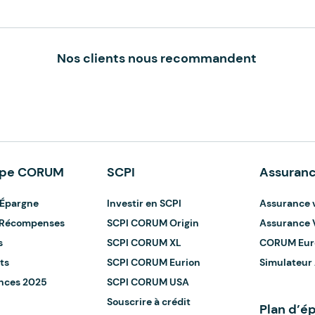
Nos clients nous recommandent
upe CORUM
SCPI
Assuranc
Épargne
Investir en SCPI
Assurance 
t Récompenses
SCPI CORUM Origin
Assurance 
s
SCPI CORUM XL
CORUM Eur
ts
SCPI CORUM Eurion
Simulateur
nces 2025
SCPI CORUM USA
Souscrire à crédit
Plan d’ép