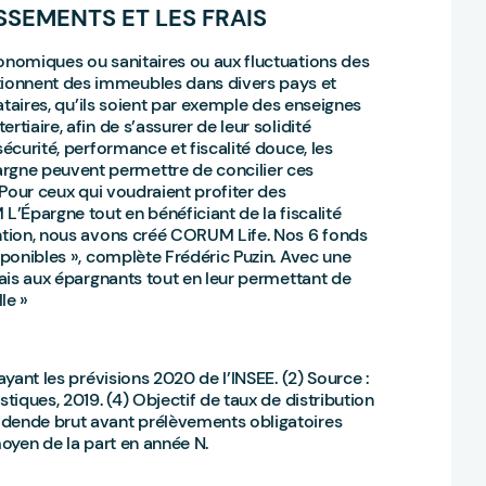
SSEMENTS ET LES FRAIS
conomiques ou sanitaires ou aux fluctuations des
ionnent des immeubles dans divers pays et
cataires, qu’ils soient par exemple des enseignes
tiaire, afin de s’assurer de leur solidité
sécurité, performance et fiscalité douce, les
gne peuvent permettre de concilier ces
« Pour ceux qui voudraient profiter des
pargne tout en bénéficiant de la fiscalité
ention, nous avons créé CORUM Life. Nos 6 fonds
sponibles », complète Frédéric Puzin. Avec une
rais aux épargnants tout en leur permettant de
le »
ayant les prévisions 2020 de l’INSEE. (2) Source :
tiques, 2019. (4) Objectif de taux de distribution
idende brut avant prélèvements obligatoires
moyen de la part en année N.