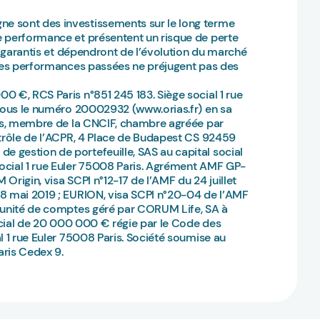
e sont des investissements sur le long terme
e performance et présentent un risque de perte
as garantis et dépendront de l’évolution du marché
 Les performances passées ne préjugent pas des
0 €, RCS Paris n°851 245 183. Siège social 1 rue
 sous le numéro 20002932 (www.orias.fr) en sa
ers, membre de la CNCIF, chambre agréée par
ntrôle de l’ACPR, 4 Place de Budapest CS 92459
 gestion de portefeuille, SAS au capital social
ocial 1 rue Euler 75008 Paris. Agrément AMF GP-
 Origin, visa SCPI n°12-17 de l’AMF du 24 juillet
28 mai 2019 ; EURION, visa SCPI n°20-04 de l’AMF
n unité de comptes géré par CORUM Life, SA à
social de 20 000 000 € régie par le Code des
l 1 rue Euler 75008 Paris. Société soumise au
aris Cedex 9.