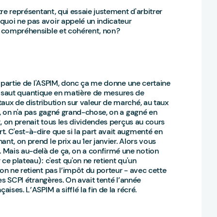
tre représentant, qui essaie justement d'arbitrer
quoi ne pas avoir appelé un indicateur
it compréhensible et cohérent, non ?
as partie de l'ASPIM, donc ça me donne une certaine
t un saut quantique en matière de mesures de
aux de distribution sur valeur de marché, au taux
là, on n'a pas gagné grand-chose, on a gagné en
nt, on prenait tous les dividendes perçus au cours
. C'est-à-dire que si la part avait augmenté en
nt, on prend le prix au 1er janvier. Alors vous
 Mais au-delà de ça, on a confirmé une notion
 ce plateau) : c'est qu'on ne retient qu'un
on ne retient pas l’impôt du porteur - avec cette
les SCPI étrangères. On avait tenté l’année
aises. L’ASPIM a sifflé la fin de la récré.