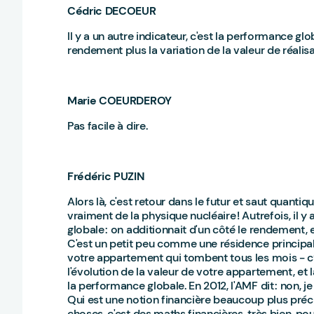
Cédric DECOEUR
Il y a un autre indicateur, c'est la performance gl
rendement plus la variation de la valeur de réalisa
Marie COEURDEROY
Pas facile à dire.
Frédéric PUZIN
Alors là, c'est retour dans le futur et saut quan
vraiment de la physique nucléaire ! Autrefois, il y
globale : on additionnait d'un côté le rendement, et
C'est un petit peu comme une résidence principale
votre appartement qui tombent tous les mois - c’es
l'évolution de la valeur de votre appartement, e
la performance globale. En 2012, l'AMF dit : non, je
Qui est une notion financière beaucoup plus préc
choses, c'est des maths financières, très bien, pour