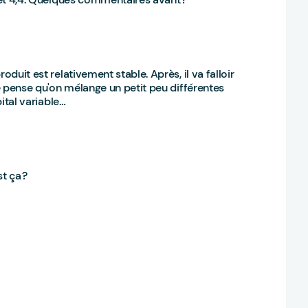
oduit est relativement stable. Après, il va falloir
je pense qu'on mélange un petit peu différentes
pital variable…
st ça ?