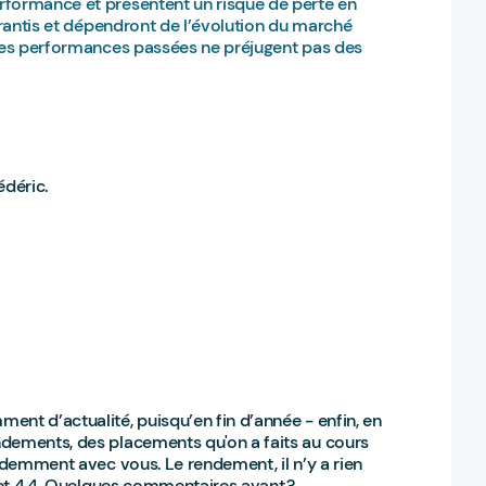
rformance et présentent un risque de perte en
garantis et dépendront de l’évolution du marché
 Les performances passées ne préjugent pas des
édéric.
nt d’actualité, puisqu’en fin d’année - enfin, en
ndements, des placements qu'on a faits au cours
videmment avec vous. Le rendement, il n’y a rien
3 et 4,4. Quelques commentaires avant ?