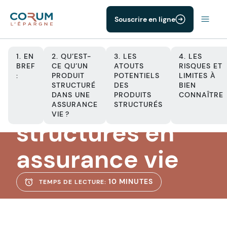
Souscrire en ligne
1. EN
2. QU’EST-
3. LES
4. LES
BREF
CE QU’UN
ATOUTS
RISQUES ET
:
PRODUIT
POTENTIELS
LIMITES À
STRUCTURÉ
DES
BIEN
ASSURANCE VIE
DANS UNE
PRODUITS
CONNAÎTRE
Les produits
ASSURANCE
STRUCTURÉS
VIE ?
structurés en
assurance vie
10 MINUTES
TEMPS DE LECTURE: