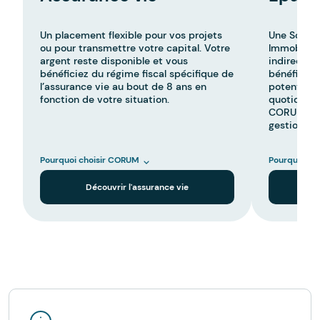
Un placement flexible pour vos projets
Une Sociét
ou pour transmettre votre capital. Votre
Immobilier
argent reste disponible et vous
indirectem
bénéficiez du régime fiscal spécifique de
bénéficier
l’assurance vie au bout de 8 ans en
potentiels,
fonction de votre situation.
quotidienn
CORUM en c
gestion.
Pourquoi choisir CORUM
Pourquoi ch
Découvrir l'assurance vie