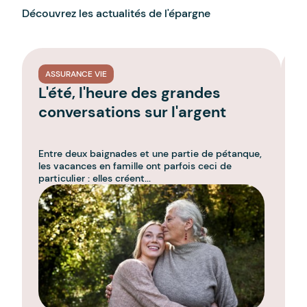
Découvrez les actualités de l'épargne
ASSURANCE VIE
L'été, l'heure des grandes
L
conversations sur l'argent
l
g
Entre deux baignades et une partie de pétanque,
C'
les vacances en famille ont parfois ceci de
l'
particulier : elles créent...
u