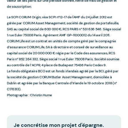
valeur de ses parts sur une période donnée, nette de frais de gestion et
de souscription.
La SCPI CORUM Origin, visa SCPI n°12-17 de l'AMF du 24 juillet 2012 est
gérée par CORUM Asset Management, société de gestion de portefeuille,
SAS au capital social de 600 000 €, RCS PARIS n° 531 636 546. Siège social
1 rue Euler 75008 Paris. Agrément AMF GP-11000012 du 14 avril 2011.
CORUM Life est un contrat en unités de compte géré par la compagnie
d’assurance CORUM Life, SA à directoire et conseil de surveillance au
capital social de 20 000 000 € régie par le Code des assurances, RCS
Paris n° 852 264 332. Siège social 1 rue Euler 75008 Paris. Société soumise
au contrôle de l’ACPR, 4 place de Budapest 75436 Paris Cedex 9.
Le fonds obligataire BCO est un fonds irlandais agréé par la BCI, géré par
la société de gestion CORUM Butler Asset Management, domiciliée à
Dublin et agréée par la Banque Centrale d’Irlande le 19 octobre 2018 (n°
C176313).
Photographie : Christin Hume
Je concrétise mon projet d'épargne.