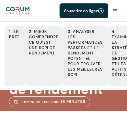
Souscrire en ligne
1. EN
2. MIEUX
3. ANALYSER
4.
BREF
COMPRENDRE
LES
EXAMI
CE QU’EST
PERFORMANCES
LA
UNE SCPI DE
PASSÉES ET LE
STRATÉ
SCPI
RENDEMENT
RENDEMENT
DE
Trouver les
POTENTIEL
GESTI
POUR TROUVER
ET LES
meilleures SCPI
LES MEILLEURES
ACTIFS
SCPI
DÉTEN
de rendement
16 MINUTES
TEMPS DE LECTURE: